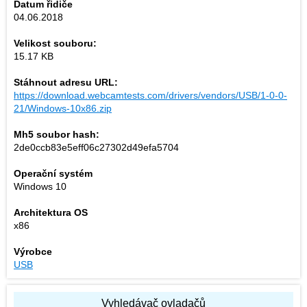
Datum řidiče
04.06.2018
Velikost souboru:
15.17 KB
Stáhnout adresu URL:
https://download.webcamtests.com/drivers/vendors/USB/1-0-0-
21/Windows-10x86.zip
Mh5 soubor hash:
2de0ccb83e5eff06c27302d49efa5704
Operační systém
Windows 10
Architektura OS
x86
Výrobce
USB
Vyhledávač ovladačů