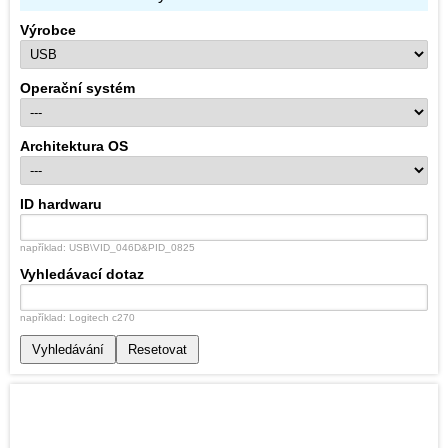
Výrobce
Operační systém
Architektura OS
ID hardwaru
například: USB\VID_046D&PID_0825
Vyhledávací dotaz
například: Logitech c270
Vyhledávání
Resetovat