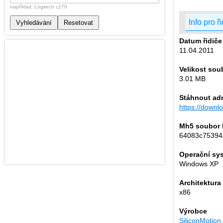
například: Logitech c270
Info pro ř
Vyhledávání
Resetovat
Datum řidiče
11.04.2011
Velikost sou
3.01 MB
Stáhnout ad
https://down
Mh5 soubor 
64083c75394
Operační sy
Windows XP
Architektura
x86
Výrobce
SiliconMotion