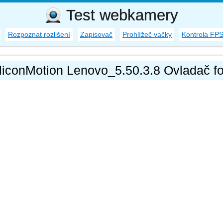
Test webkamery
Rozpoznat rozlišení
Zapisovač
Prohlížeč vačky
Kontrola FP
liconMotion Lenovo_5.50.3.8 Ovladač f