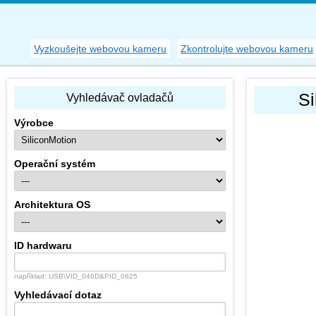
Vyzkoušejte webovou kameru
Zkontrolujte webovou kameru
Si
Vyhledávač ovladačů
Výrobce
Operační systém
Architektura OS
ID hardwaru
například: USB\VID_046D&PID_0825
Vyhledávací dotaz