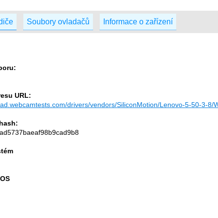
idiče
Soubory ovladačů
Informace o zařízení
boru:
resu URL:
load.webcamtests.com/drivers/vendors/SiliconMotion/Lenovo-5-50-3-8
hash:
ad5737baeaf98b9cad9b8
stém
 OS